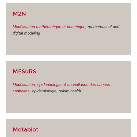
M2N
Modélisation mathématique et numérique
, mathematical and
digital modeling
MESuRS
Modélisation, épidémiologie et surveillance des risques
sanitaires
, epidemiologie, public health
Metabiot