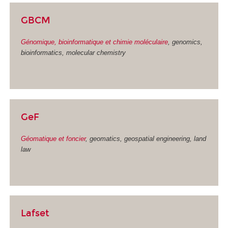
GBCM
Génomique, bioinformatique et chimie moléculaire
, genomics,
bioinformatics, molecular chemistry
GeF
Géomatique et foncier
, geomatics, geospatial engineering, land
law
Lafset