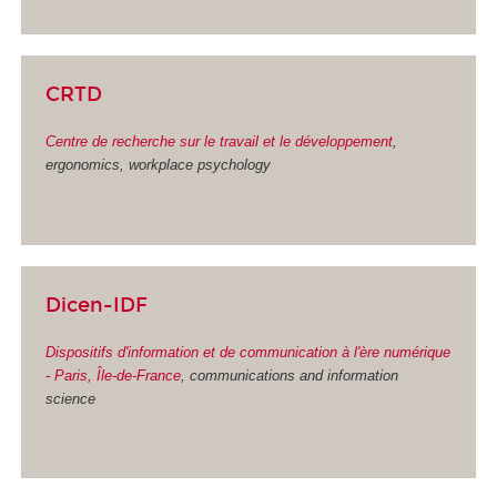
CRTD
Centre de recherche sur le travail et le développement
,
ergonomics, workplace psychology
Dicen-IDF
Dispositifs d'information et de communication à l'ère numérique
- Paris, Île-de-France
, communications and information
science