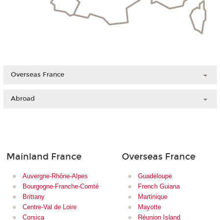
Overseas France
Guadeloupe
Abroad
French Guiana
China
Martinique
Ivory Coast
Mayotte
Lebanon
Reunion Island
Mainland France
Overseas France
Madagascar
New Caledonia
Morocco
French Polynesia
Auvergne-Rhône-Alpes
Guadeloupe
Bourgogne-Franche-Comté
French Guiana
Brittany
Martinique
Centre-Val de Loire
Mayotte
Corsica
Réunion Island