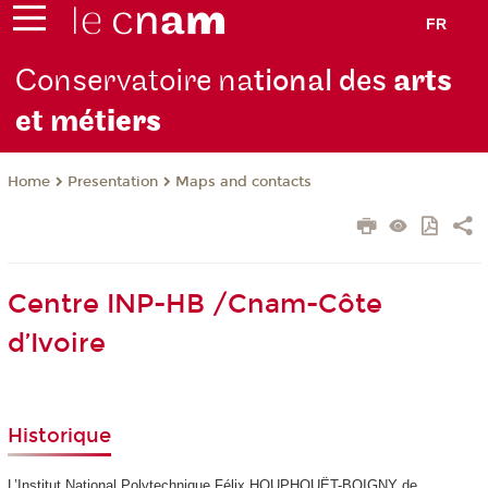
FR
Conservatoire na
tional des
arts
et mét
iers
Presentation
Maps and contacts
Home
Centre INP-HB /Cnam-Côte
d’Ivoire
Historique
L’Institut National Polytechnique Félix HOUPHOUËT-BOIGNY de