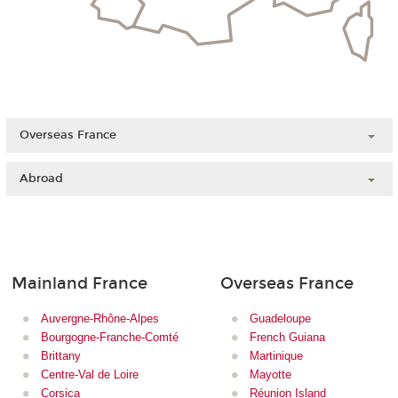
Overseas France
Guadeloupe
Abroad
French Guiana
China
Martinique
Ivory Coast
Mayotte
Lebanon
Reunion Island
Mainland France
Overseas France
Madagascar
New Caledonia
Morocco
French Polynesia
Auvergne-Rhône-Alpes
Guadeloupe
Bourgogne-Franche-Comté
French Guiana
Brittany
Martinique
Centre-Val de Loire
Mayotte
Corsica
Réunion Island